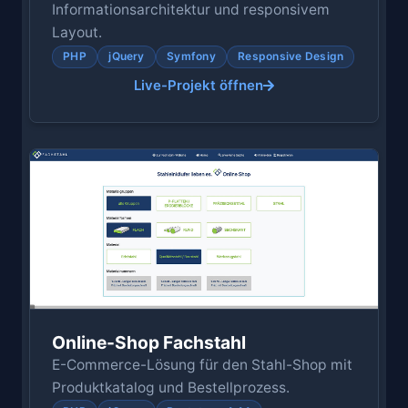
Informationsarchitektur und responsivem
Layout.
PHP
jQuery
Symfony
Responsive Design
Live-Projekt öffnen
Online-Shop Fachstahl
E-Commerce-Lösung für den Stahl-Shop mit
Produktkatalog und Bestellprozess.