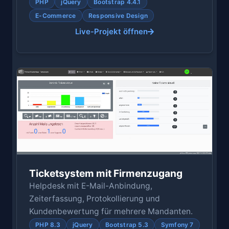
PHP
jQuery
Bootstrap 4.4.1
E-Commerce
Responsive Design
Live-Projekt öffnen
Ticketsystem mit Firmenzugang
Helpdesk mit E-Mail-Anbindung,
Zeiterfassung, Protokollierung und
Kundenbewertung für mehrere Mandanten.
PHP 8.3
jQuery
Bootstrap 5.3
Symfony 7