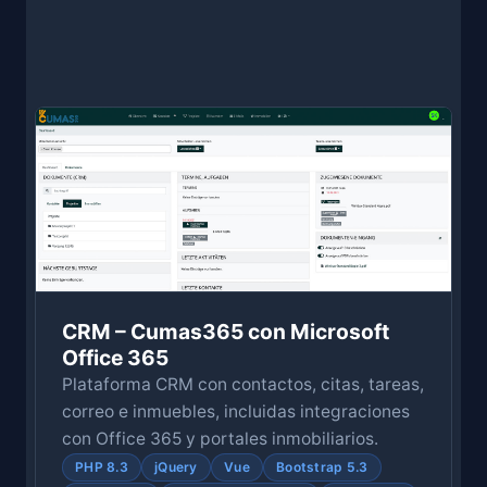
CRM – Cumas365 con Microsoft
Office 365
Plataforma CRM con contactos, citas, tareas,
correo e inmuebles, incluidas integraciones
con Office 365 y portales inmobiliarios.
PHP 8.3
jQuery
Vue
Bootstrap 5.3