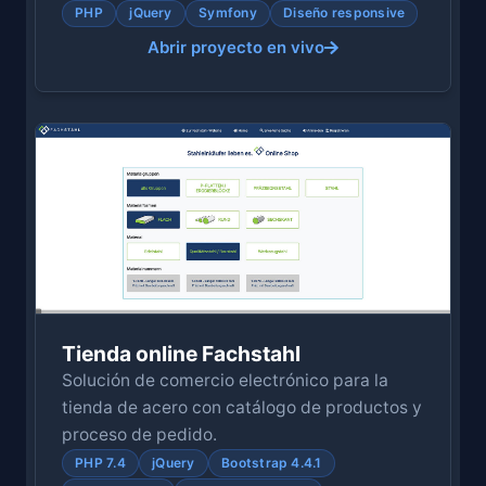
PHP
jQuery
Symfony
Diseño responsive
Abrir proyecto en vivo
Tienda online Fachstahl
Solución de comercio electrónico para la
tienda de acero con catálogo de productos y
proceso de pedido.
PHP 7.4
jQuery
Bootstrap 4.4.1