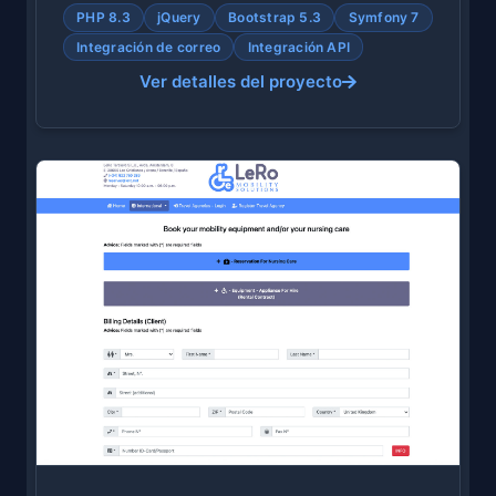
PHP 8.3
jQuery
Bootstrap 5.3
Symfony 7
Integración de correo
Integración API
Ver detalles del proyecto